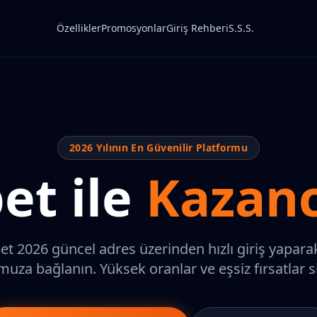
Özellikler
Promosyonlar
Giriş Rehberi
S.S.S.
2026 Yılının En Güvenilir Platformu
et ile
Kazanc
t 2026 güncel adres üzerinden hızlı giriş yapara
uza bağlanın. Yüksek oranlar ve eşsiz fırsatlar siz