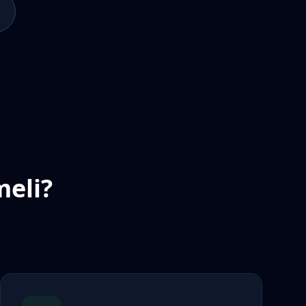
meli?