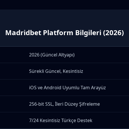
Madridbet Platform Bilgileri (2026)
2026 (Güncel Altyapı)
Sürekli Güncel, Kesintisiz
iOS ve Android Uyumlu Tam Arayüz
256-bit SSL, İleri Düzey Şifreleme
7/24 Kesintisiz Türkçe Destek