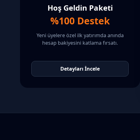
Hoş Geldin Paketi
%100 Destek
Yeni üyelere özel ilk yatırımda anında
hesap bakiyesini katlama fırsatı.
Detayları İncele