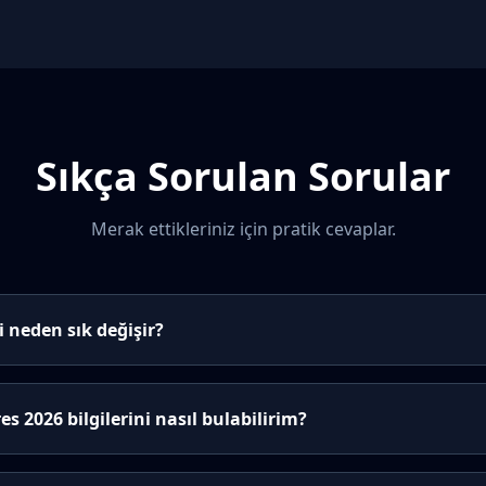
Sıkça Sorulan Sorular
Merak ettikleriniz için pratik cevaplar.
i neden sık değişir?
esintisiz bir platform deneyimi sunmak amacıyla düzenli olarak gün
s 2026 bilgilerini nasıl bulabilirim?
gellerle karşılaşmazsınız.
iş adresi, resmi sayfalarımız üzerinden paylaşılmaktadır. Güncel por