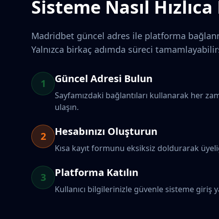
Sisteme Nasıl Hızlıca 
Madridbet güncel adres ile platforma bağlan
Yalnızca birkaç adımda süreci tamamlayabilirs
Güncel Adresi Bulun
1
Sayfamızdaki bağlantıları kullanarak her za
ulaşın.
Hesabınızı Oluşturun
2
Kısa kayıt formunu eksiksiz doldurarak üyeliği
Platforma Katılın
3
Kullanıcı bilgilerinizle güvenle sisteme giriş