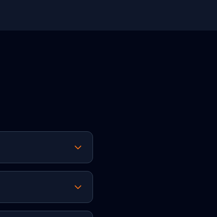
cellenir. Bu sayede
tal adresine sitemizden