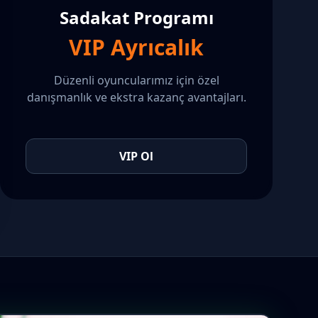
Sadakat Programı
VIP Ayrıcalık
Düzenli oyuncularımız için özel
danışmanlık ve ekstra kazanç avantajları.
VIP Ol