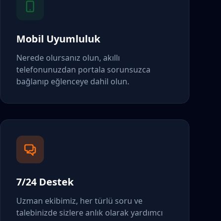
Mobil Uyumluluk
Nerede olursanız olun, akıllı
telefonunuzdan portala sorunsuzca
bağlanıp eğlenceye dahil olun.
7/24 Destek
Uzman ekibimiz, her türlü soru ve
talebinizde sizlere anlık olarak yardımcı