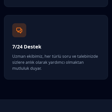
7/24 Destek
Uzman ekibimiz, her türlü soru ve talebinizde
sizlere anlık olarak yardımcı olmaktan
mutluluk duyar.