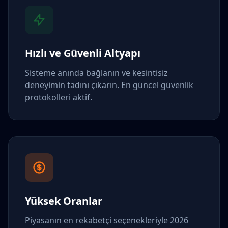
Hızlı ve Güvenli Altyapı
Sisteme anında bağlanın ve kesintisiz
deneyimin tadını çıkarın. En güncel güvenlik
protokolleri aktif.
Yüksek Oranlar
Piyasanın en rekabetçi seçenekleriyle 2026