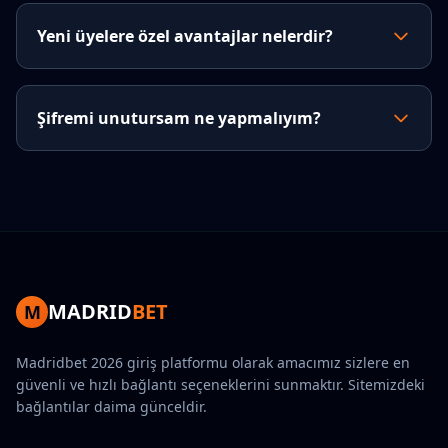
Kayıt olmak sadece birkaç dakikanızı alır. Formu
Yeni üyelere özel avantajlar nelerdir?
doldurduktan sonra anında hesabınıza
bağlanabilirsiniz.
2026 yılına özel hoş geldin promosyonları ve çeşitli
Şifremi unutursam ne yapmalıyım?
ödüllerle yeni üyelerimize kazançlı bir başlangıç
sunuyoruz.
Giriş ekranında yer alan 'Şifremi Unuttum' bağlantısını
kullanarak yönergeleri takip edebilir ve hızlıca yeni
şifre oluşturabilirsiniz.
MADRID
BET
M
Madridbet 2026 giriş platformu olarak amacımız sizlere en
güvenli ve hızlı bağlantı seçeneklerini sunmaktır. Sitemizdeki
bağlantılar daima günceldir.