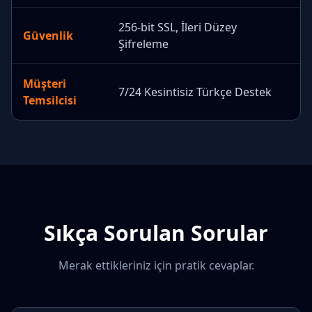
256-bit SSL, İleri Düzey
Güvenlik
Şifreleme
Müşteri
7/24 Kesintisiz Türkçe Destek
Temsilcisi
Sıkça Sorulan Sorular
Merak ettikleriniz için pratik cevaplar.