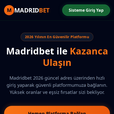
MADRID
BET
M
Sisteme Giriş Yap
2026 Yılının En Güvenilir Platformu
Madridbet ile
Kazanca
Ulaşın
Madridbet 2026 güncel adres üzerinden hızlı
giriş yaparak güvenli platformumuza bağlanın.
Yüksek oranlar ve eşsiz fırsatlar sizi bekliyor.
Hemen Platforma Bağlan