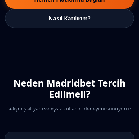
Nasıl Katılırım?
Neden Madridbet Tercih
Edilmeli?
Gelişmiş altyapı ve eşsiz kullanıcı deneyimi sunuyoruz.