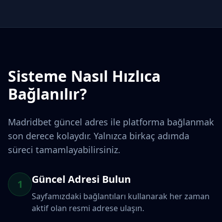
Sisteme Nasıl Hızlıca
Bağlanılır?
Madridbet güncel adres ile platforma bağlanmak
son derece kolaydır. Yalnızca birkaç adımda
süreci tamamlayabilirsiniz.
Güncel Adresi Bulun
1
Sayfamızdaki bağlantıları kullanarak her zaman
aktif olan resmi adrese ulaşın.