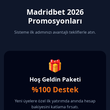
Madridbet 2026
Promosyonları
Sisteme ilk adımınızı avantajlı tekliflerle atın.
🎁
Hoş Geldin Paketi
%100 Destek
Yeni üyelere özel ilk yatırımda anında hesap
bakiyesini katlama fırsatı.