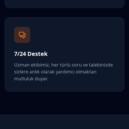
7/24 Destek
Uzman ekibimiz, her türlü soru ve talebinizde
sizlere anlık olarak yardımcı olmaktan
mutluluk duyar.