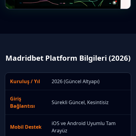
Madridbet Platform Bilgileri (2026)
Kuruluş / Yıl
2026 (Güncel Altyapı)
Giriş
Sürekli Güncel, Kesintisiz
Bağlantısı
iOS ve Android Uyumlu Tam
Mobil Destek
Arayüz