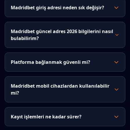
Madridbet giriş adresi neden sık değişir?
Madridbet giriş adresi, kesintisiz bir platform deneyimi
Madridbet güncel adres 2026 bilgilerini nasıl
sunmak amacıyla düzenli olarak güncellenir. Bu sayede
sisteme giriş yaparken engellerle karşılaşmazsınız.
bulabilirim?
En güvenilir ve hızlı giriş adresi, resmi sayfalarımız
Platforma bağlanmak güvenli mi?
üzerinden paylaşılmaktadır. Güncel portal adresine
sitemizden ulaşabilirsiniz.
Evet, gelişmiş altyapımız ve şifreleme teknolojilerimiz
Madridbet mobil cihazlardan kullanılabilir
sayesinde verileriniz her zaman korunur. Güvenle
sisteme giriş yapabilirsiniz.
mi?
Tamamen mobil uyumlu arayüzümüz sayesinde
Kayıt işlemleri ne kadar sürer?
istediğiniz cihazdan platforma bağlanabilir ve oyun
keyfini çıkarabilirsiniz.